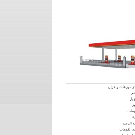
موزعات و خزان
ر
يل
ز
مات
ة
الرصد
الفوهات