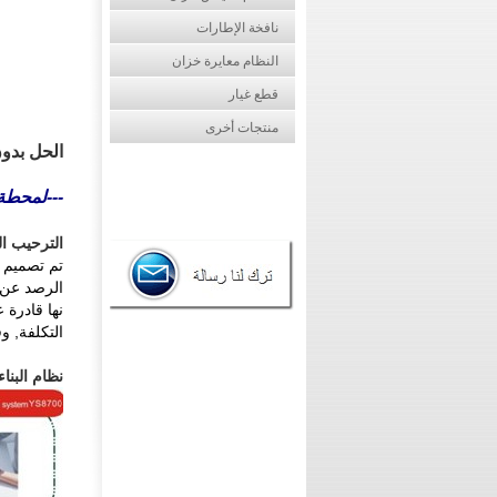
نافخة الإطارات
النظام معايرة خزان
قطع غيار
منتجات أخرى
الحل بدون
---لمحطة
الترحيب ا
تم تصميم 
الرصد عن بعد. 150
نها قادرة 
التكلفة, و
نظام البناء